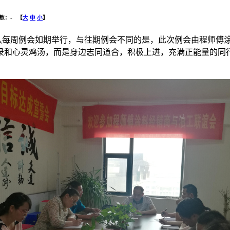
击数：
-
【
大
中
小
】
队每周例会如期举行，与往期例会不同的是，此次例会由程师傅
录和心灵鸡汤，而是身边志同道合，积极上进，充满正能量的同