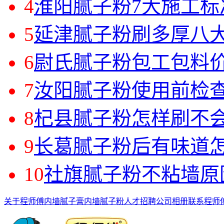
4
淮阳腻子粉7大施工标
5
延津腻子粉刷多厚八大
6
尉氏腻子粉包工包料价
7
汝阳腻子粉使用前检查
8
杞县腻子粉怎样刷不会
9
长葛腻子粉后有味道怎
10
社旗腻子粉不粘墙原
关于程师傅
内墙腻子膏
内墙腻子粉
人才招聘
公司相册
联系程师