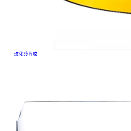
玻化砖背胶