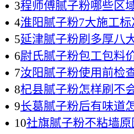
3
程师傅腻子粉哪些区
4
淮阳腻子粉7大施工标
5
延津腻子粉刷多厚八大
6
尉氏腻子粉包工包料价
7
汝阳腻子粉使用前检查
8
杞县腻子粉怎样刷不会
9
长葛腻子粉后有味道怎
10
社旗腻子粉不粘墙原